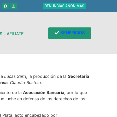
DENUNCIAS ANONIMAS
BENEFICIOS
S
AFILIATE
de
Lucas Sarri
, la producción de la
Secretaría
ensa
,
Claudio Bustelo
.
miento de la
Asociación Bancaria,
por lo que
ue luche en defensa de los derechos de los
el Plata, acto encabezado por