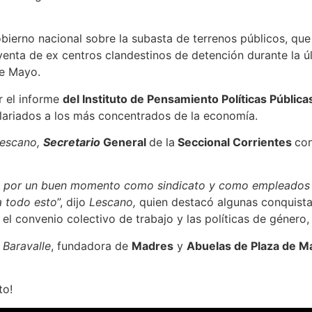
ierno nacional sobre la subasta de terrenos públicos, que i
a venta de ex centros clandestinos de detención durante la ú
de Mayo.
 el informe
del Instituto de Pensamiento Políticas Pública
alariados a los más concentrados de la economía.
Lescano,
Secretario
General
de la
Seccional Corrientes
con
o por un buen momento como sindicato y como empleados 
a todo esto
”, dijo
Lescano,
quien destacó algunas conquista
l convenio colectivo de trabajo y las políticas de género,
 Baravalle
, fundadora de
Madres
y
Abuelas de Plaza de M
to!