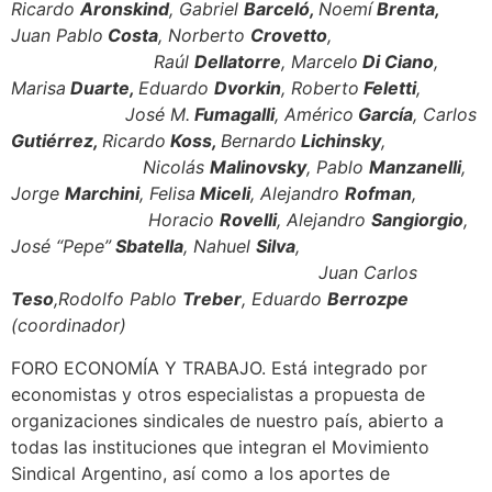
Ricardo
Aronskind
, Gabriel
Barceló,
Noemí
Brenta,
Juan Pablo
Costa
, Norberto
Crovetto
,
Raúl
Dellatorre
, Marcelo
Di Ciano
,
Marisa
Duarte,
Eduardo
Dvorkin
, Roberto
Feletti
,
José M.
Fumagalli
, Américo
García
, Carlos
Gutiérrez,
Ricardo
Koss,
Bernardo
Lichinsky
,
Nicolás
Malinovsky
, Pablo
Manzanelli
,
Jorge
Marchini
, Felisa
Miceli
, Alejandro
Rofman
,
Horacio
Rovelli
, Alejandro
Sangiorgio
,
José “Pepe”
Sbatella
, Nahuel
Silva
,
Juan Carlos
Teso
,Rodolfo Pablo
Treber
, Eduardo
Berrozpe
(coordinador)
FORO ECONOMÍA Y TRABAJO. Está integrado por
economistas y otros especialistas a propuesta de
organizaciones sindicales de nuestro país, abierto a
todas las instituciones que integran el Movimiento
Sindical Argentino, así como a los aportes de