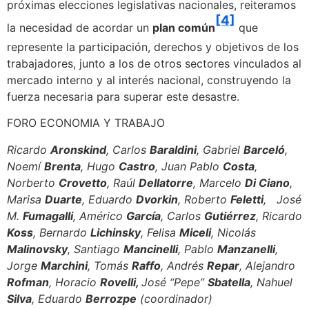
próximas elecciones legislativas nacionales, reiteramos
[4]
la necesidad de acordar un
plan común
que
represente la participación, derechos y objetivos de los
trabajadores, junto a los de otros sectores vinculados al
mercado interno y al interés nacional, construyendo la
fuerza necesaria para superar este desastre.
FORO ECONOMIA Y TRABAJO
Ricardo
Aronskind
, Carlos
Baraldini
, Gabriel
Barceló
,
Noemí
Brenta
, Hugo
Castro
, Juan Pablo
Costa
,
Norberto
Crovetto
, Raúl
Dellatorre
, Marcelo
Di Ciano
,
Marisa
Duarte
, Eduardo
Dvorkin
, Roberto
Feletti
, José
M.
Fumagalli
, Américo
García
, Carlos
Gutiérrez
, Ricardo
Koss
, Bernardo
Lichinsky
, Felisa
Miceli
, Nicolás
Malinovsky
, Santiago
Mancinelli
, Pablo
Manzanelli
,
Jorge
Marchini
, Tomás
Raffo
, Andrés
Repar
, Alejandro
Rofman
, Horacio
Rovelli,
José “Pepe”
Sbatella
, Nahuel
Silva
, Eduardo
Berrozpe
(coordinador)