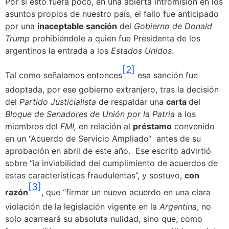
Por si esto fuera poco, en una abierta intromisión en los
asuntos propios de nuestro país, el fallo fue anticipado
por una
inaceptable sanción
del
Gobierno de Donald
Trump
prohibiéndole a quien fue Presidenta de los
argentinos la entrada a los
Estados Unidos
.
[2]
Tal como señalamos entonces
esa sanción fue
adoptada, por ese gobierno extranjero, tras la decisión
del
Partido Justicialista
de respaldar una
carta
del
Bloque de Senadores de Unión por la Patria
a los
miembros del
FMI,
en relación al
préstamo
convenido
en un “Acuerdo de Servicio Ampliado“ antes de su
aprobación en abril de este año. Ese escrito advirtió
sobre “la inviabilidad del cumplimiento de acuerdos de
estas características fraudulentas”, y sostuvo,
con
[3]
razón
, que “firmar un nuevo acuerdo en una clara
violación de la legislación vigente en la
Argentina
, no
solo acarreará su absoluta nulidad, sino que, como