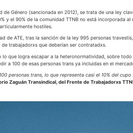
d de Género (sancionada en 2012), se trata de una ley clav
l 80% y el 90% de la comunidad TTNB no está incorporada a
rticularmente hostiles.
 de ATE, tras la sanción de la ley 995 personas travestis,
l de trabajadorxs que deberían ser contratadxs.
o lo que logra escapar a la heteronormatividad, sobre todo 
ir a 100 de esas personas trans ya incluidas en el mercado
e 100 personas trans, lo que representa casi el 10% del cu
rio Zaguán Transindical, del Frente de Trabajadorxs TT