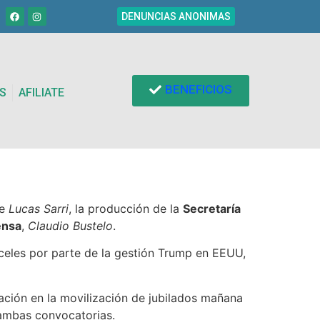
DENUNCIAS ANONIMAS
BENEFICIOS
S
AFILIATE
de
Lucas Sarri
, la producción de la
Secretaría
ensa
,
Claudio Bustelo
.
eles por parte de la gestión Trump en EEUU,
ción en la movilización de jubilados mañana
ambas convocatorias.