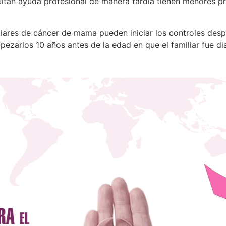
ltan ayuda profesional de manera tardía tienen menores pr
iares de cáncer de mama pueden iniciar los controles desp
ezarlos 10 años antes de la edad en que el familiar fue di